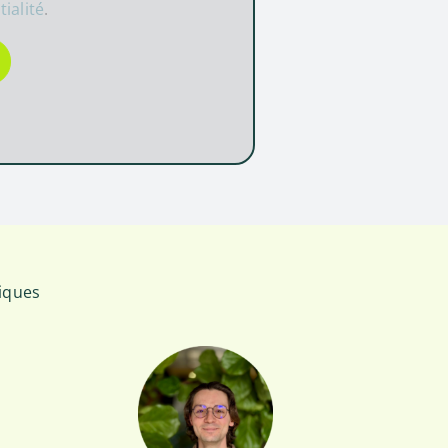
ialité
.
tiques