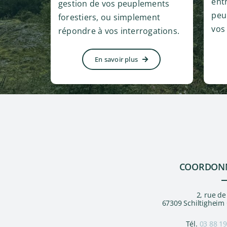
ent
gestion de vos peuplements
peu
forestiers, ou simplement
vos
répondre à vos interrogations.
En savoir plus
COORDON
2, rue d
67309 Schiltigheim
Tél.
03 88 19