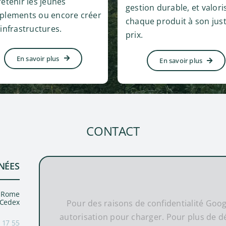
retenir les jeunes
gestion durable, et valori
plements ou encore créer
chaque produit à son jus
 infrastructures.
prix.
En savoir plus
En savoir plus
CONTACT
NÉES
e Rome
 Cedex
Pour des raisons de confidentialité Goo
autorisation pour charger. Pour plus de dét
 17 55