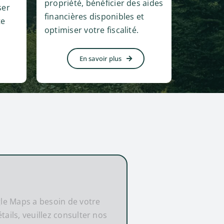
propriété, bénéficier des aides
ser
financières disponibles et
te
optimiser votre fiscalité.
En savoir plus
gle Maps a besoin de votre
ails, veuillez consulter nos